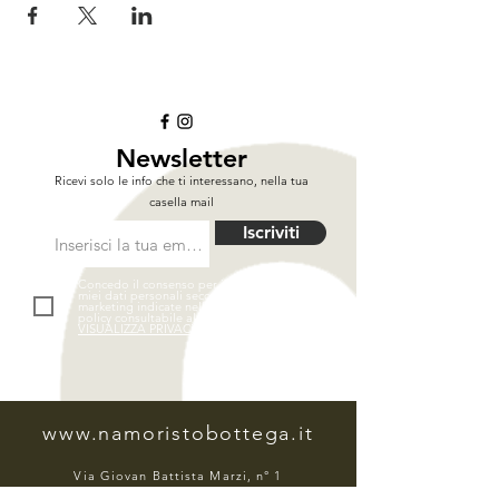
Newsletter
Ricevi solo le info che ti interessano, nella tua
casella mail
Iscriviti
Concedo il consenso per il trattamento dei
miei dati personali secondo le finalità di
marketing indicate nella privacy & cookies
policy consultabile al link seguente.
VISUALIZZA PRIVACY POLICY
www.namoristobottega.it
Via Giovan Battista Marzi, n° 1
01016 - Tarquinia | VT