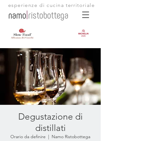
esperienze di cucina territoriale
namo
|
ristobottega
Degustazione di
distillati
Orario da definire
  |  
Namo Ristobottega