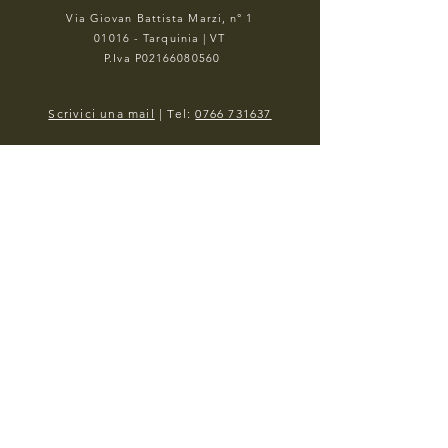
Via Giovan Battista Marzi, n° 1
01016 - Tarquinia | VT
P.Iva P02166080560
Scrivici una mail
| Tel:
0766 731637
Orario Apertura Invernale (1 Ottobre/14
Giugno)
Dal Martedì al Sabato 12:30/14:00 e
19:30/21:00
Domenica 12:30/14:00
Orario Apertura Estivo (1 Giugno/30
Settembre)
Dal Martedì alla Domenica 19:30/22:00
LUNEDI CHIUSO
PRENOTA UN TAVOLO