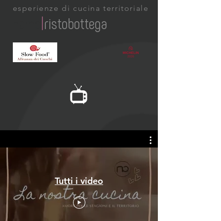
esperienze di cucina territoriale
namo
|
ristobottega
Tutti i video