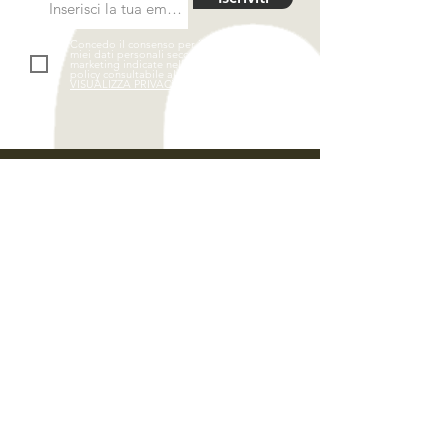
Concedo il consenso per il trattamento dei
miei dati personali secondo le finalità di
marketing indicate nella privacy & cookies
policy consultabile al link seguente.
VISUALIZZA PRIVACY POLICY
www.namoristobottega.it
Via Giovan Battista Marzi, n° 1
01016 - Tarquinia | VT
P.Iva P02166080560
Scrivici una mail
| Tel:
0766 731637
Orario Apertura Invernale (1 Ottobre/14
Giugno)
Dal Martedì al Sabato 12:30/14:00 e
19:30/21:00
Domenica 12:30/14:00