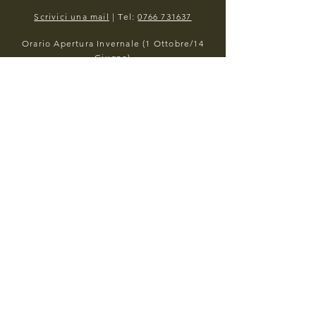
Scrivici una mail
| Tel:
0766 731637
Orario Apertura Invernale (1 Ottobre/14
Giugno)
Dal Martedì al Sabato 12:30/14:00 e
19:30/21:00
Domenica 12:30/14:00
Orario Apertura Estivo (1 Giugno/30
Settembre)
Dal Martedì alla Domenica 19:30/22:00
LUNEDI CHIUSO
PRENOTA UN TAVOLO
© 2023 by NAMO