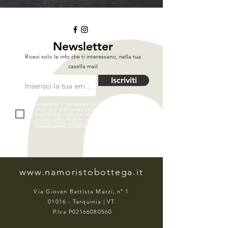
Newsletter
Ricevi solo le info che ti interessano, nella tua
casella mail
Iscriviti
Concedo il consenso per il trattamento dei
miei dati personali secondo le finalità di
marketing indicate nella privacy & cookies
policy consultabile al link seguente.
VISUALIZZA PRIVACY POLICY
www.namoristobottega.it
Via Giovan Battista Marzi, n° 1
01016 - Tarquinia | VT
P.Iva P02166080560