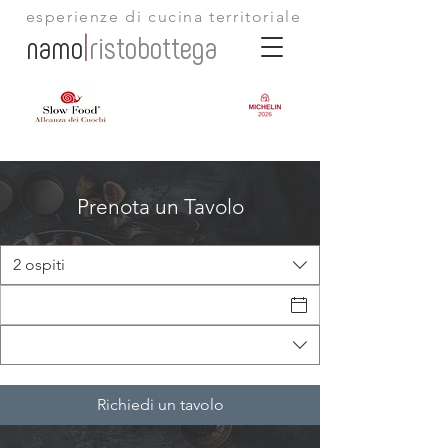
esperienze di cucina territoriale
namo
|
ristobottega
Prenota un Tavolo
2 ospiti
Richiedi un tavolo