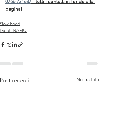
0766 731637
 - tutti i contatti in fondo alla 
pagina!
Slow Food
Eventi NAMO
Mostra tutti
Post recenti