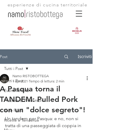
esperienze di cucina territoriale
namo
|
ristobottega
Iscriviti
Post
Tutti i Post
Namo RISTOBOTTEGA
Tutti i Post
1 apr 2021
Tempo di lettura: 2 min
A Pasqua torna il
Eventi NAMO
TANDEM: Pulled Pork
Prodotti & Produttori
con un "dolce segreto"!
Slow Food
Un tandem per Pasqua: e no, non si 
Ricette e Tendenze
tratta di una passeggiata di coppia in 